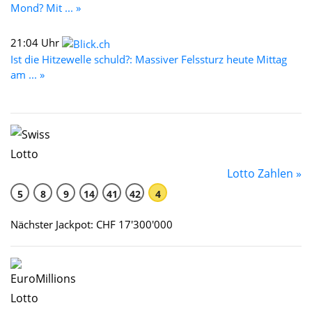
Mond? Mit ... »
21:04 Uhr
Ist die Hitzewelle schuld?: Massiver Felssturz heute Mittag
am ... »
Lotto Zahlen »
5
8
9
14
41
42
4
Nächster Jackpot: CHF 17'300'000