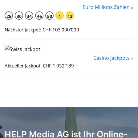
Euro Millions Zahlen »
25
30
34
46
50
1
12
Nächster Jackpot: CHF 103'000'000
Casino Jackpots »
Aktueller Jackpot: CHF 1'032'189
HELP Media AG ist Ihr Online-