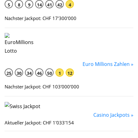
5
8
9
14
41
42
4
Nächster Jackpot: CHF 17'300'000
Euro Millions Zahlen »
25
30
34
46
50
1
12
Nächster Jackpot: CHF 103'000'000
Casino Jackpots »
Aktueller Jackpot: CHF 1'033'154