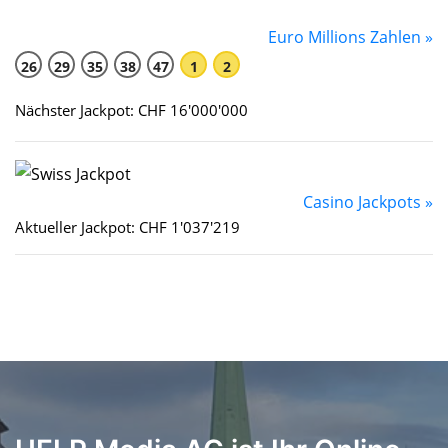
Euro Millions Zahlen »
26
29
35
38
47
1
2
Nächster Jackpot: CHF 16'000'000
Casino Jackpots »
Aktueller Jackpot: CHF 1'037'219