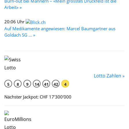
Burn-out bei Männern – «Mein grösstes Druckfeld ist die
Arbeit» »
20:06 Uhr
Auf Medikamente angewiesen: Marcel Baumgartner aus
Goldach SG ... »
Lotto Zahlen »
5
8
9
14
41
42
4
Nächster Jackpot: CHF 17'300'000