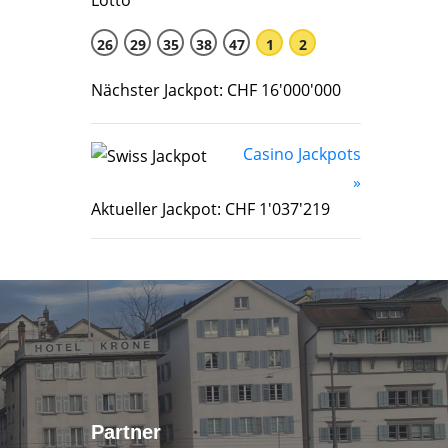
26
29
35
38
47
1
2
Nächster Jackpot: CHF 16'000'000
Casino Jackpots
»
Aktueller Jackpot: CHF 1'037'219
Partner