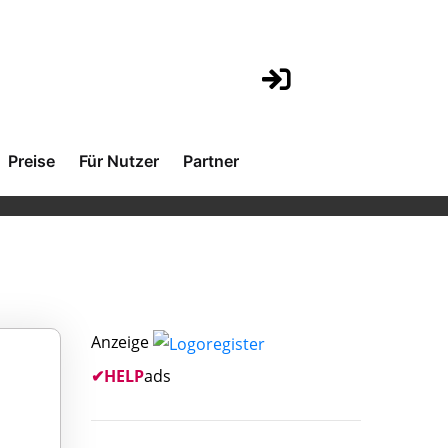
Preise
Für Nutzer
Partner
Anzeige
✔
HELP
ads