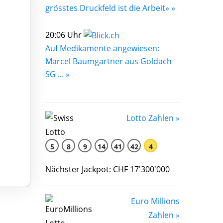
grösstes Druckfeld ist die Arbeit» »
20:06 Uhr
Auf Medikamente angewiesen:
Marcel Baumgartner aus Goldach
SG ... »
Lotto Zahlen »
5
8
9
14
41
42
4
Nächster Jackpot: CHF 17'300'000
Euro Millions
Zahlen »