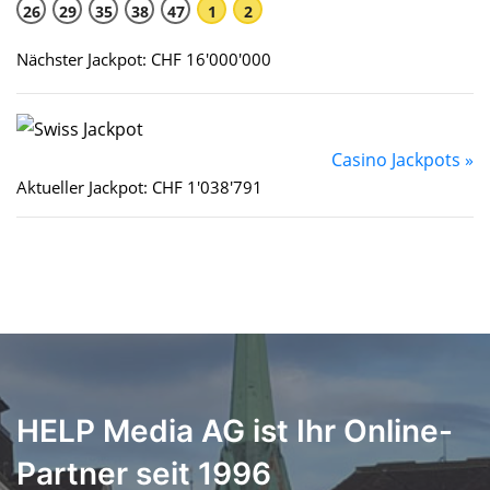
26
29
35
38
47
1
2
Nächster Jackpot: CHF 16'000'000
Casino Jackpots »
Aktueller Jackpot: CHF 1'038'791
HELP Media AG ist Ihr Online-
Partner seit 1996