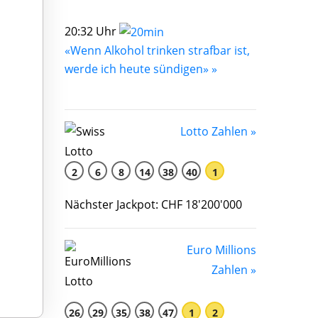
20:32 Uhr
«Wenn Alkohol trinken strafbar ist,
werde ich heute sündigen» »
Lotto Zahlen »
2
6
8
14
38
40
1
Nächster Jackpot: CHF 18'200'000
Euro Millions
Zahlen »
26
29
35
38
47
1
2