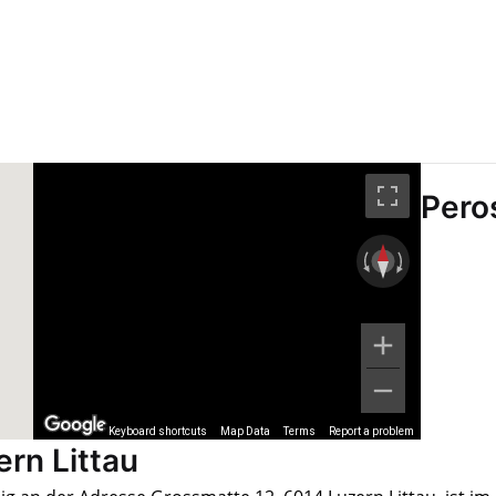
Pero
Keyboard shortcuts
Map Data
Terms
Report a problem
rn Littau