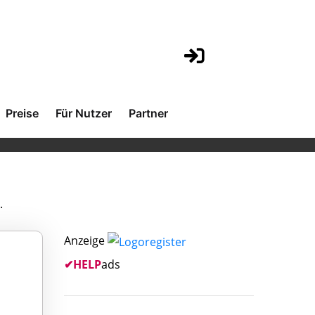
Preise
Für Nutzer
Partner
.
Anzeige
✔
HELP
ads