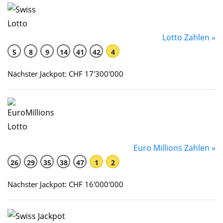
Lotto Zahlen »
5
8
9
14
41
42
4
Nächster Jackpot: CHF 17'300'000
Euro Millions Zahlen »
26
29
35
38
47
1
2
Nächster Jackpot: CHF 16'000'000