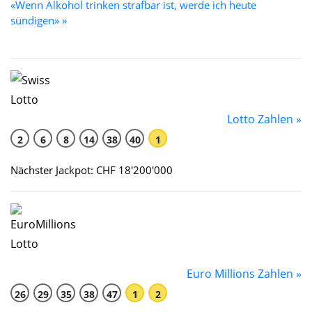
«Wenn Alkohol trinken strafbar ist, werde ich heute
sündigen» »
Lotto Zahlen »
2
6
8
14
38
40
1
Nächster Jackpot: CHF 18'200'000
Euro Millions Zahlen »
26
29
35
38
47
1
2