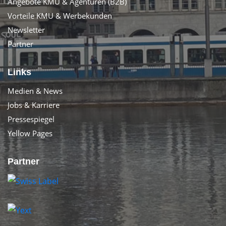
Angebote KMU & Agenturen (B2B)
Vorteile KMU & Werbekunden
Newsletter
Partner
Links
Medien & News
Jobs & Karriere
Pressespiegel
Yellow Pages
Partner