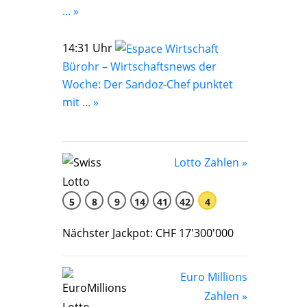
... »
14:31 Uhr
Bürohr – Wirtschaftsnews der
Woche: Der Sandoz-Chef punktet
mit ... »
Lotto Zahlen »
5
8
9
14
41
42
4
Nächster Jackpot: CHF 17'300'000
Euro Millions
Zahlen »