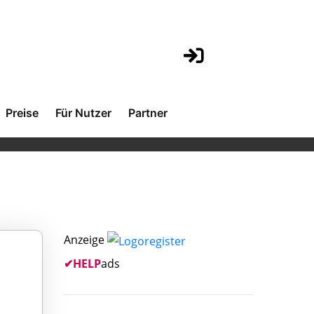
Preise
Für Nutzer
Partner
Anzeige
✔
HELP
ads