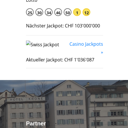
25
30
34
46
50
1
12
Nächster Jackpot: CHF 103'000'000
Casino Jackpots
»
Aktueller Jackpot: CHF 1'036'087
Partner