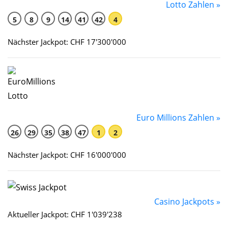
Lotto Zahlen »
5
8
9
14
41
42
4
Nächster Jackpot: CHF 17'300'000
Euro Millions Zahlen »
26
29
35
38
47
1
2
Nächster Jackpot: CHF 16'000'000
Casino Jackpots »
Aktueller Jackpot: CHF 1'039'238