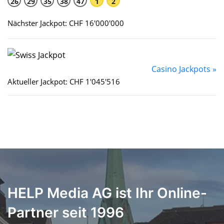
26
29
35
38
47
1
2
Nächster Jackpot: CHF 16'000'000
Casino Jackpots »
Aktueller Jackpot: CHF 1'045'516
HELP Media AG ist Ihr Online-
Partner seit 1996