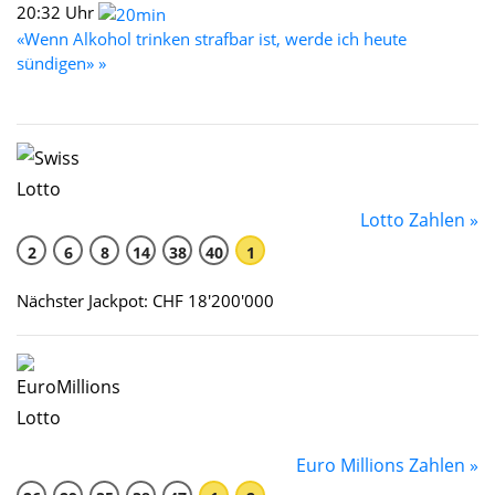
20:32 Uhr
«Wenn Alkohol trinken strafbar ist, werde ich heute
sündigen» »
Lotto Zahlen »
2
6
8
14
38
40
1
Nächster Jackpot: CHF 18'200'000
Euro Millions Zahlen »