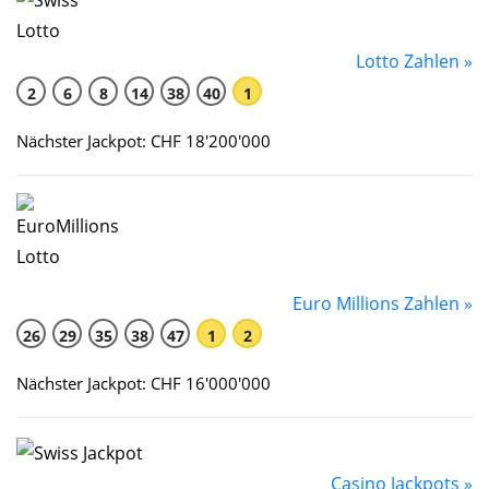
Lotto Zahlen »
2
6
8
14
38
40
1
Nächster Jackpot: CHF 18'200'000
Euro Millions Zahlen »
26
29
35
38
47
1
2
Nächster Jackpot: CHF 16'000'000
Casino Jackpots »