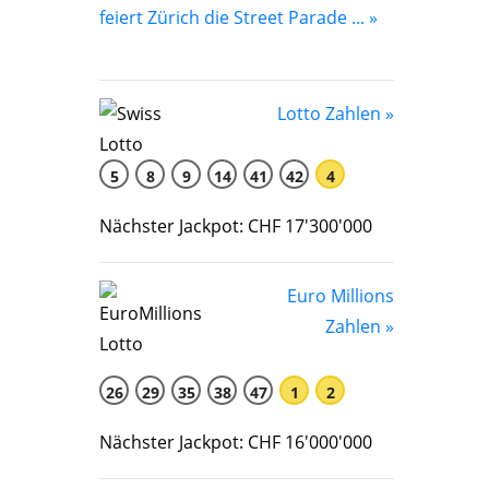
feiert Zürich die Street Parade ... »
Lotto Zahlen »
5
8
9
14
41
42
4
Nächster Jackpot: CHF 17'300'000
Euro Millions
Zahlen »
26
29
35
38
47
1
2
Nächster Jackpot: CHF 16'000'000