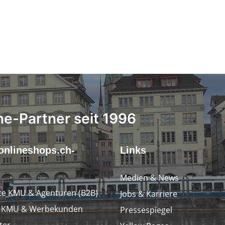
ne-Partner seit 1996
onlineshops.ch-
Links
r
Medien & News
e KMU & Agenturen (B2B)
Jobs & Karriere
e KMU & Werbekunden
Pressespiegel
ter