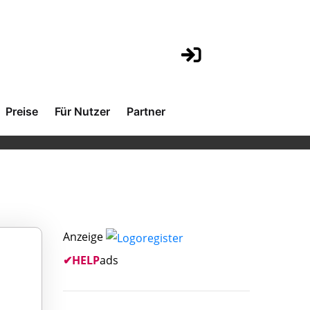
Preise
Für Nutzer
Partner
Anzeige
✔
HELP
ads