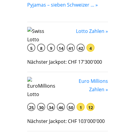
Pyjamas – sieben Schweizer ... »
Lotto Zahlen »
5
8
9
14
41
42
4
Nächster Jackpot: CHF 17'300'000
Euro Millions
Zahlen »
25
30
34
46
50
1
12
Nächster Jackpot: CHF 103'000'000