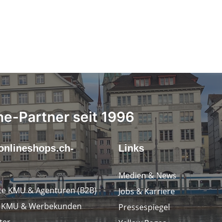
ne-Partner seit 1996
onlineshops.ch-
Links
r
Medien & News
e KMU & Agenturen (B2B)
Jobs & Karriere
e KMU & Werbekunden
Pressespiegel
ter