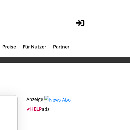
Preise
Für Nutzer
Partner
Anzeige
✔
HELP
ads