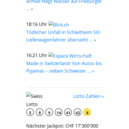
Armee fliegt Wasser auf Freiburger
... »
18:16 Uhr
Tödlicher Unfall in Schleitheim SH:
Lieferwagenfahrer übersieht ... »
16:21 Uhr
Made in Switzerland: Von Autos bis
Pyjamas – sieben Schweizer ... »
Lotto Zahlen »
5
8
9
14
41
42
4
Nächster Jackpot: CHF 17'300'000