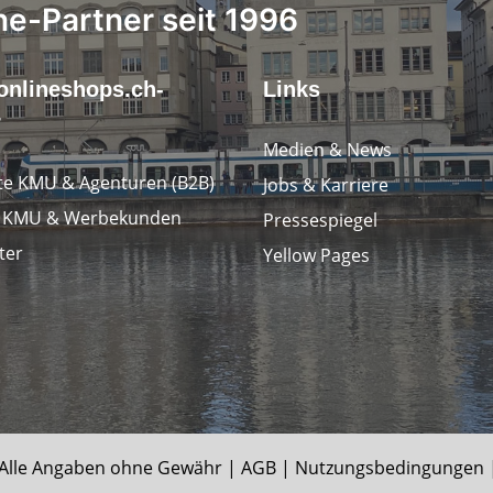
ne-Partner seit 1996
onlineshops.ch-
Links
r
Medien & News
e KMU & Agenturen (B2B)
Jobs & Karriere
e KMU & Werbekunden
Pressespiegel
ter
Yellow Pages
le Angaben ohne Gewähr |
AGB
|
Nutzungsbedingungen