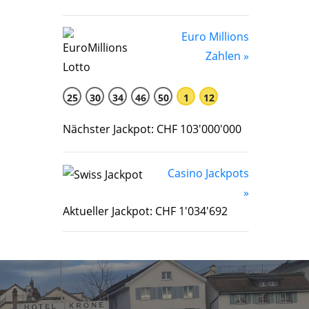
Euro Millions
Zahlen »
25
30
34
46
50
1
12
Nächster Jackpot: CHF 103'000'000
Casino Jackpots
»
Aktueller Jackpot: CHF 1'034'692