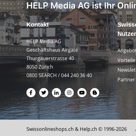
HELP Media AG ist Ihr Onli
Kontakt
Swiss
Nutze
HELP Media AG
Geschäftshaus Airgate
Angebot
Thurgauerstrasse 40
Vorteil
8050 Zürich
Newslet
0800 SEARCH / 044 240 36 40
Partner
Swissonlineshops.ch &
Help.ch
© 1996-2026 Al