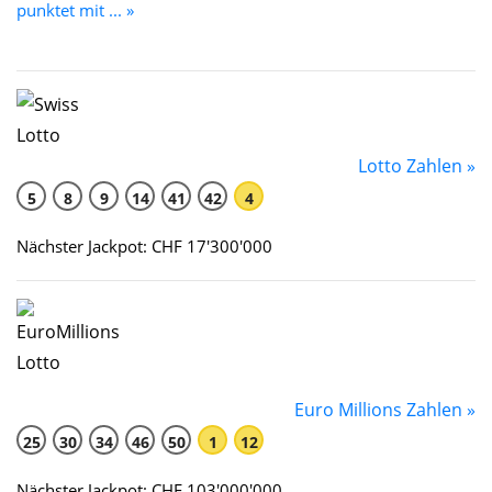
punktet mit ... »
Lotto Zahlen »
5
8
9
14
41
42
4
Nächster Jackpot: CHF 17'300'000
Euro Millions Zahlen »
25
30
34
46
50
1
12
Nächster Jackpot: CHF 103'000'000