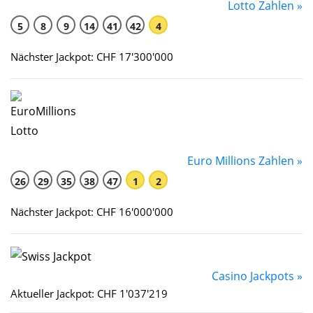
Lotto Zahlen »
5
8
9
14
41
42
4
Nächster Jackpot: CHF 17'300'000
Euro Millions Zahlen »
26
29
35
38
47
1
2
Nächster Jackpot: CHF 16'000'000
Casino Jackpots »
Aktueller Jackpot: CHF 1'037'219