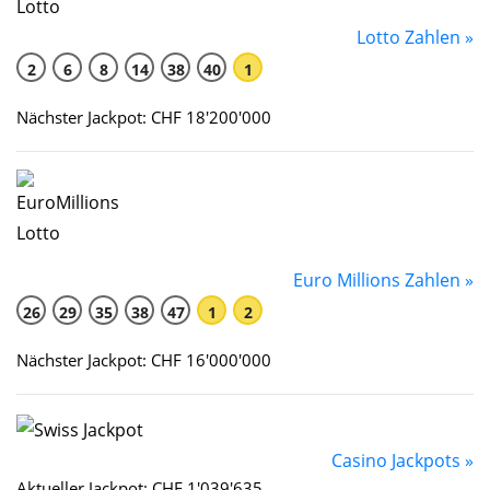
Lotto Zahlen »
2
6
8
14
38
40
1
Nächster Jackpot: CHF 18'200'000
Euro Millions Zahlen »
26
29
35
38
47
1
2
Nächster Jackpot: CHF 16'000'000
Casino Jackpots »
Aktueller Jackpot: CHF 1'039'635