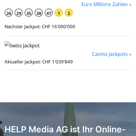
Euro Millions Zahlen »
26
29
35
38
47
1
2
Nächster Jackpot: CHF 16'000'000
Casino Jackpots »
Aktueller Jackpot: CHF 1'039'849
HELP Media AG ist Ihr Online-