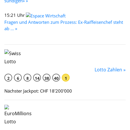
sündigen» »
15:21 Uhr
Fragen und Antworten zum Prozess: Ex-Raiffeisenchef steht
ab ... »
Lotto Zahlen »
2
6
8
14
38
40
1
Nächster Jackpot: CHF 18'200'000