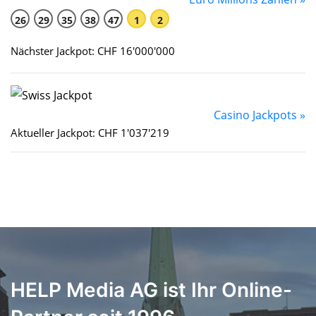
26
29
35
38
47
1
2
Nächster Jackpot: CHF 16'000'000
Casino Jackpots »
Aktueller Jackpot: CHF 1'037'219
HELP Media AG ist Ihr Online-