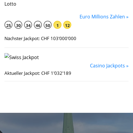
Euro Millions Zahlen »
25
30
34
46
50
1
12
Nächster Jackpot: CHF 103'000'000
Casino Jackpots »
Aktueller Jackpot: CHF 1'032'189