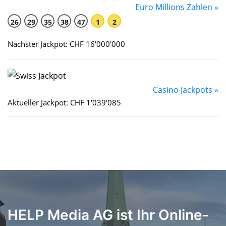
Euro Millions Zahlen »
26
29
35
38
47
1
2
Nächster Jackpot: CHF 16'000'000
Casino Jackpots »
Aktueller Jackpot: CHF 1'039'085
HELP Media AG ist Ihr Online-