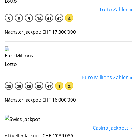
Lotto Zahlen »
5
8
9
14
41
42
4
Nächster Jackpot: CHF 17'300'000
Euro Millions Zahlen »
26
29
35
38
47
1
2
Nächster Jackpot: CHF 16'000'000
Casino Jackpots »
Aktueller Jackpot: CHF 1'039'085