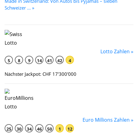
Made in Switzerland: Von Autos bis Pyjamas – sieben
Schweizer ... »
Lotto Zahlen »
5
8
9
14
41
42
4
Nächster Jackpot: CHF 17'300'000
Euro Millions Zahlen »
25
30
34
46
50
1
12