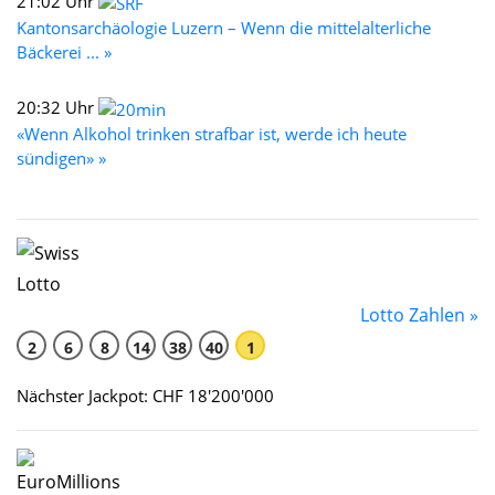
21:02 Uhr
Kantonsarchäologie Luzern – Wenn die mittelalterliche
Bäckerei ... »
20:32 Uhr
«Wenn Alkohol trinken strafbar ist, werde ich heute
sündigen» »
Lotto Zahlen »
2
6
8
14
38
40
1
Nächster Jackpot: CHF 18'200'000