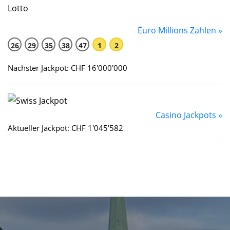
Euro Millions Zahlen »
26
29
35
38
47
1
2
Nächster Jackpot: CHF 16'000'000
Casino Jackpots »
Aktueller Jackpot: CHF 1'045'582