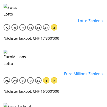
Lotto Zahlen »
5
8
9
14
41
42
4
Nächster Jackpot: CHF 17'300'000
Euro Millions Zahlen »
26
29
35
38
47
1
2
Nächster Jackpot: CHF 16'000'000