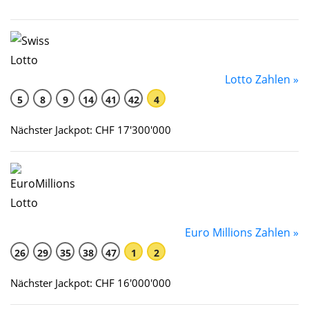
Lotto Zahlen »
5
8
9
14
41
42
4
Nächster Jackpot: CHF 17'300'000
Euro Millions Zahlen »
26
29
35
38
47
1
2
Nächster Jackpot: CHF 16'000'000