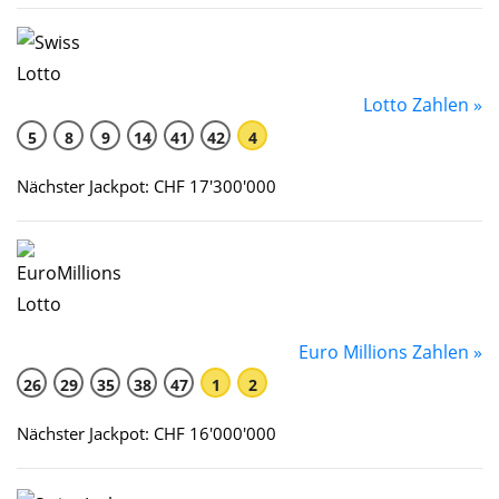
Lotto Zahlen »
5
8
9
14
41
42
4
Nächster Jackpot: CHF 17'300'000
Euro Millions Zahlen »
26
29
35
38
47
1
2
Nächster Jackpot: CHF 16'000'000