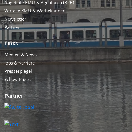
Angebote KMU & Agenturen (B2B)
Vorteile KMU & Werbekunden
Newsletter
Partner
Links
Medien & News
Jobs & Karriere
Pressespiegel
Yellow Pages
Partner