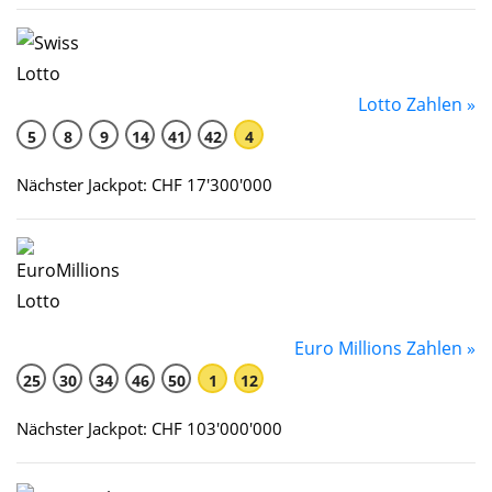
Lotto Zahlen »
5
8
9
14
41
42
4
Nächster Jackpot: CHF 17'300'000
Euro Millions Zahlen »
25
30
34
46
50
1
12
Nächster Jackpot: CHF 103'000'000