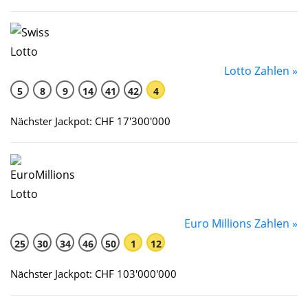
Lotto Zahlen »
5
8
9
14
41
42
4
Nächster Jackpot: CHF 17'300'000
Euro Millions Zahlen »
25
30
34
46
50
1
12
Nächster Jackpot: CHF 103'000'000