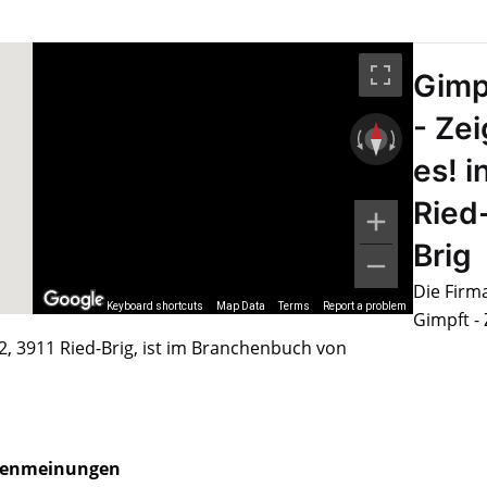
Gimp
- Zei
es! i
Ried
Brig
Die Firm
Keyboard shortcuts
Map Data
Terms
Report a problem
Gimpft - 
2, 3911 Ried-Brig, ist im Branchenbuch von
enmeinungen