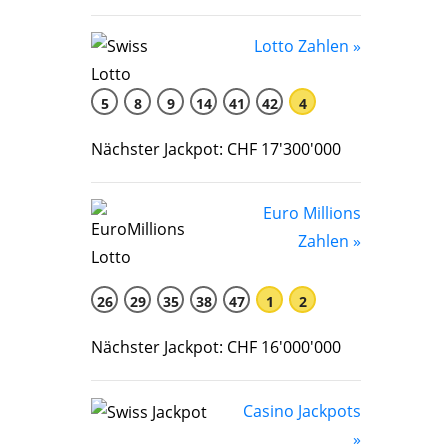
Lotto Zahlen »
5
8
9
14
41
42
4
Nächster Jackpot: CHF 17'300'000
Euro Millions
Zahlen »
26
29
35
38
47
1
2
Nächster Jackpot: CHF 16'000'000
Casino Jackpots
»