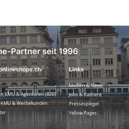
ne-Partner seit 1996
onlineshops.ch-
Links
r
Medien & News
e KMU & Agenturen (B2B)
Jobs & Karriere
e KMU & Werbekunden
Pressespiegel
ter
Yellow Pages