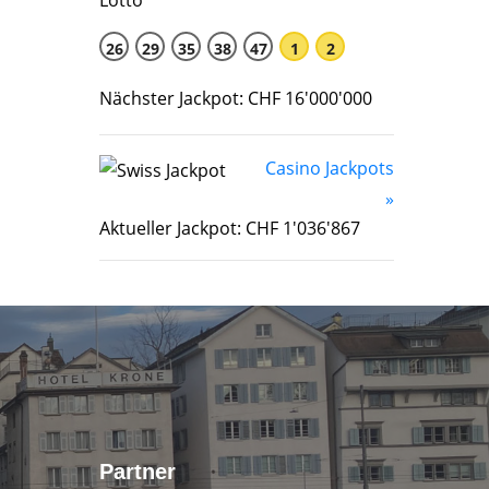
26
29
35
38
47
1
2
Nächster Jackpot: CHF 16'000'000
Casino Jackpots
»
Aktueller Jackpot: CHF 1'036'867
Partner