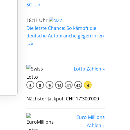
SG ... »
18:11 Uhr
Die letzte Chance: So kämpft die
deutsche Autobranche gegen ihren
... »
Lotto Zahlen »
5
8
9
14
41
42
4
Nächster Jackpot: CHF 17'300'000
Euro Millions
Zahlen »