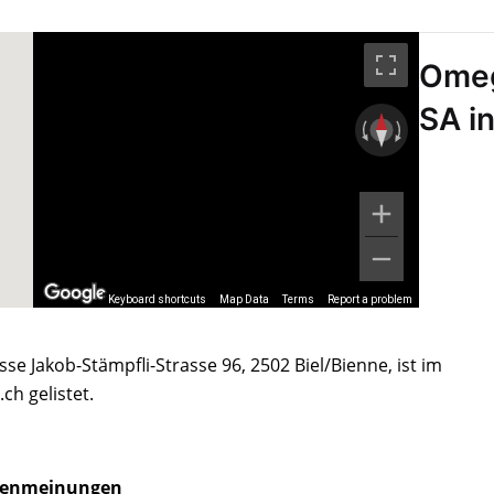
Ome
SA i
Keyboard shortcuts
Map Data
Terms
Report a problem
e Jakob-Stämpfli-Strasse 96, 2502 Biel/Bienne, ist im
h gelistet.
enmeinungen