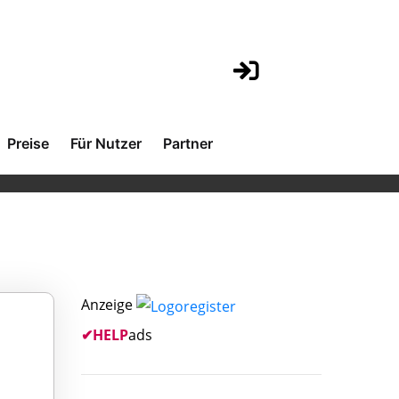
Preise
Für Nutzer
Partner
Anzeige
✔
HELP
ads