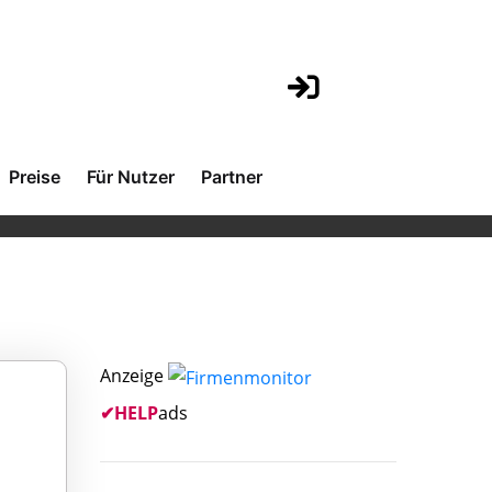
Preise
Für Nutzer
Partner
Anzeige
✔
HELP
ads