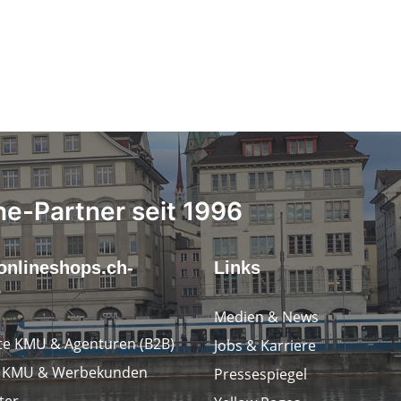
ne-Partner seit 1996
onlineshops.ch-
Links
r
Medien & News
e KMU & Agenturen (B2B)
Jobs & Karriere
e KMU & Werbekunden
Pressespiegel
ter