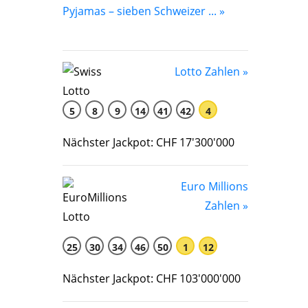
Pyjamas – sieben Schweizer ... »
Lotto Zahlen »
5
8
9
14
41
42
4
Nächster Jackpot: CHF 17'300'000
Euro Millions
Zahlen »
25
30
34
46
50
1
12
Nächster Jackpot: CHF 103'000'000