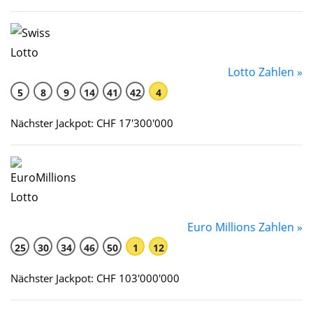
Lotto Zahlen »
5
8
9
14
41
42
4
Nächster Jackpot: CHF 17'300'000
Euro Millions Zahlen »
25
30
34
46
50
1
12
Nächster Jackpot: CHF 103'000'000