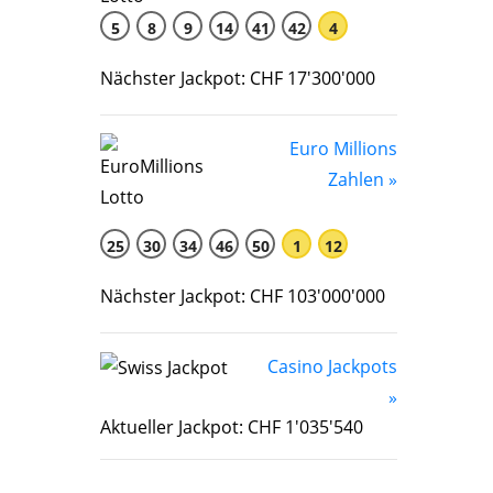
5
8
9
14
41
42
4
Nächster Jackpot: CHF 17'300'000
Euro Millions
Zahlen »
25
30
34
46
50
1
12
Nächster Jackpot: CHF 103'000'000
Casino Jackpots
»
Aktueller Jackpot: CHF 1'035'540