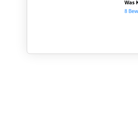
Was K
8 Bew