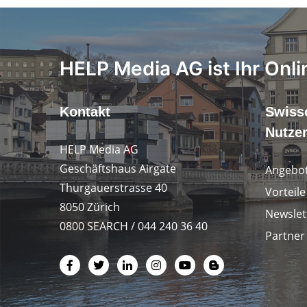
HELP Media AG ist Ihr Onli
Kontakt
Swiss
Nutze
HELP Media AG
Geschäftshaus Airgate
Angebot
Thurgauerstrasse 40
Vorteil
8050 Zürich
Newslet
0800 SEARCH / 044 240 36 40
Partner