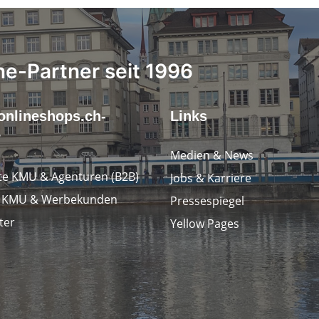
ne-Partner seit 1996
onlineshops.ch-
Links
r
Medien & News
e KMU & Agenturen (B2B)
Jobs & Karriere
e KMU & Werbekunden
Pressespiegel
ter
Yellow Pages