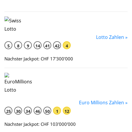
Lotto Zahlen »
5
8
9
14
41
42
4
Nächster Jackpot: CHF 17'300'000
Euro Millions Zahlen »
25
30
34
46
50
1
12
Nächster Jackpot: CHF 103'000'000