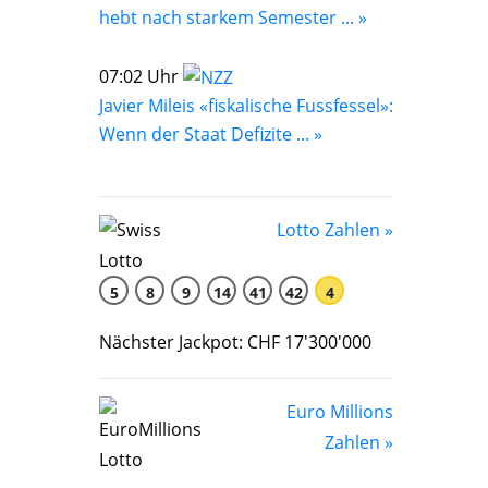
hebt nach starkem Semester ... »
07:02 Uhr
Javier Mileis «fiskalische Fussfessel»:
Wenn der Staat Defizite ... »
Lotto Zahlen »
5
8
9
14
41
42
4
Nächster Jackpot: CHF 17'300'000
Euro Millions
Zahlen »