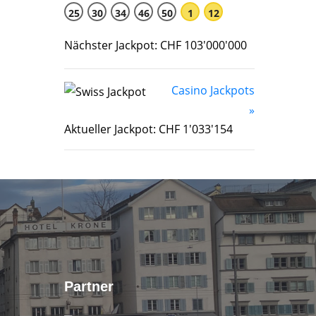
25
30
34
46
50
1
12
Nächster Jackpot: CHF 103'000'000
Casino Jackpots
»
Aktueller Jackpot: CHF 1'033'154
Partner