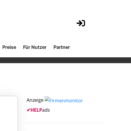
Preise
Für Nutzer
Partner
Anzeige
✔
HELP
ads