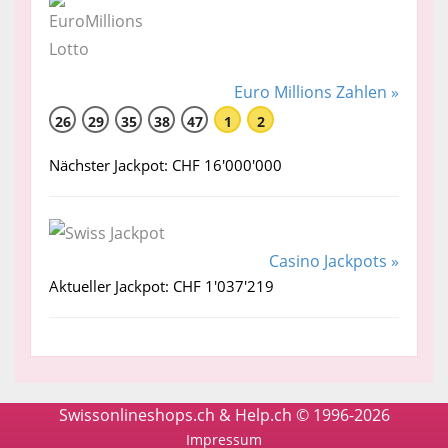
Euro Millions Zahlen »
26
29
35
38
47
1
2
Nächster Jackpot: CHF 16'000'000
Casino Jackpots »
Aktueller Jackpot: CHF 1'037'219
Swissonlineshops.ch & Help.ch © 1996-2026
Impressum