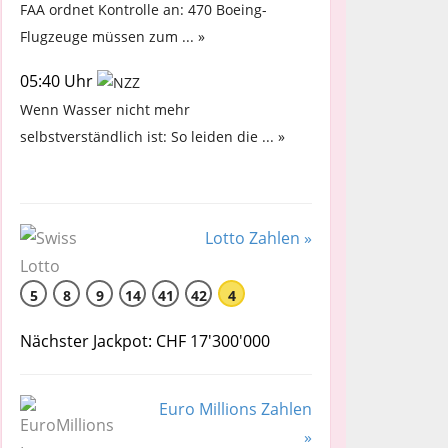
FAA ordnet Kontrolle an: 470 Boeing-
Flugzeuge müssen zum ... »
05:40 Uhr
Wenn Wasser nicht mehr
selbstverständlich ist: So leiden die ... »
Lotto Zahlen »
5
8
9
14
41
42
4
Nächster Jackpot: CHF 17'300'000
Euro Millions Zahlen
»