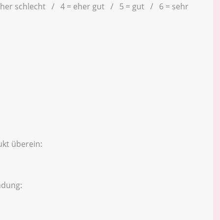
eher schlecht / 4 = eher gut / 5 = gut / 6 = sehr
kt überein:
ndung: