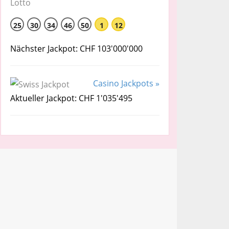
25
30
34
46
50
1
12
Nächster Jackpot: CHF 103'000'000
Casino Jackpots »
Aktueller Jackpot: CHF 1'035'495