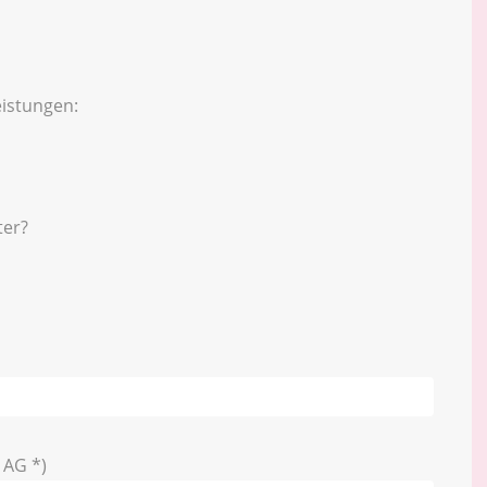
istungen:
ter?
 AG *)