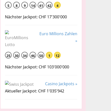
5
8
9
14
41
42
4
Nächster Jackpot: CHF 17'300'000
Euro Millions Zahlen
»
25
30
34
46
50
1
12
Nächster Jackpot: CHF 103'000'000
Casino Jackpots »
Aktueller Jackpot: CHF 1'035'942