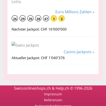
Euro Millions Zahlen »
26
29
35
38
47
1
2
Nächster Jackpot: CHF 16'000'000
Casino Jackpots »
Aktueller Jackpot: CHF 1'040'376
Swissonlineshops.ch & Help.ch © 1996-2026
Impressum
Referenzen
Nutzungsbedingungen