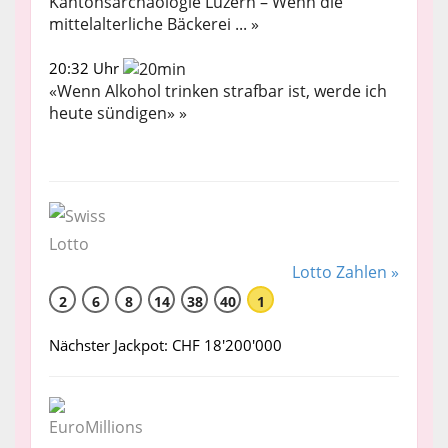
Kantonsarchäologie Luzern – Wenn die
mittelalterliche Bäckerei ... »
20:32 Uhr
«Wenn Alkohol trinken strafbar ist, werde ich
heute sündigen» »
Lotto Zahlen »
2
6
8
14
38
40
1
Nächster Jackpot: CHF 18'200'000