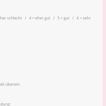
eher schlecht / 4 = eher gut / 5 = gut / 6 = sehr
kt überein:
ndung: