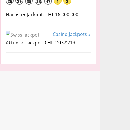
26
29
35
38
47
1
2
Nächster Jackpot: CHF 16'000'000
Casino Jackpots »
Aktueller Jackpot: CHF 1'037'219