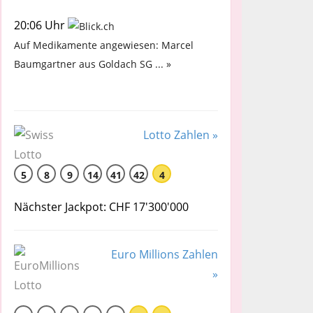
20:06 Uhr
Auf Medikamente angewiesen: Marcel
Baumgartner aus Goldach SG ... »
Lotto Zahlen »
5
8
9
14
41
42
4
Nächster Jackpot: CHF 17'300'000
Euro Millions Zahlen
»