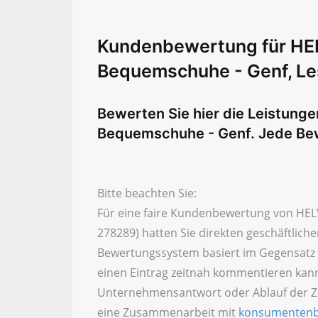
Kundenbewertung für H
Bequemschuhe - Genf, Le
Bewerten Sie hier die Leistun
Bequemschuhe - Genf. Jede Bew
Bitte beachten Sie:
Für eine faire Kundenbewertung von HE
278289) hatten Sie direkten geschäftlich
Bewertungssystem basiert im Gegensatz 
einen Eintrag zeitnah kommentieren kan
Unternehmensantwort oder Ablauf der Zei
eine Zusammenarbeit mit
konsumentenb