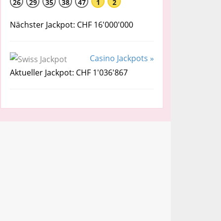
26
29
35
38
47
1
2
Nächster Jackpot: CHF 16'000'000
Casino Jackpots »
Aktueller Jackpot: CHF 1'036'867