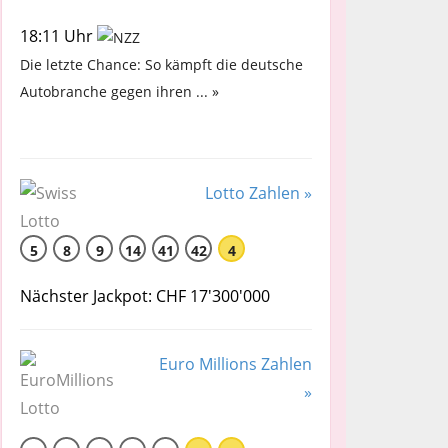
18:11 Uhr
Die letzte Chance: So kämpft die deutsche
Autobranche gegen ihren ... »
Lotto Zahlen »
5
8
9
14
41
42
4
Nächster Jackpot: CHF 17'300'000
Euro Millions Zahlen
»