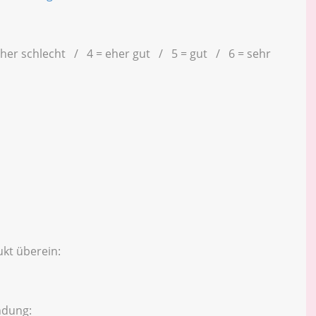
eher schlecht / 4 = eher gut / 5 = gut / 6 = sehr
kt überein:
ndung: