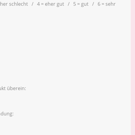
eher schlecht / 4 = eher gut / 5 = gut / 6 = sehr
kt überein:
ndung: