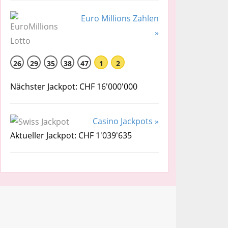
Euro Millions Zahlen
»
26
29
35
38
47
1
2
Nächster Jackpot: CHF 16'000'000
Casino Jackpots »
Aktueller Jackpot: CHF 1'039'635