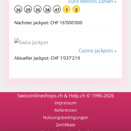
Euro Millions Zahlen »
26
29
35
38
47
1
2
Nächster Jackpot: CHF 16'000'000
Casino Jackpots »
Aktueller Jackpot: CHF 1'037'219
Swissonlineshops.ch & Help.ch © 1996-2026
Impressum
Referenzen
Nutzungsbedingungen
Zertifikate