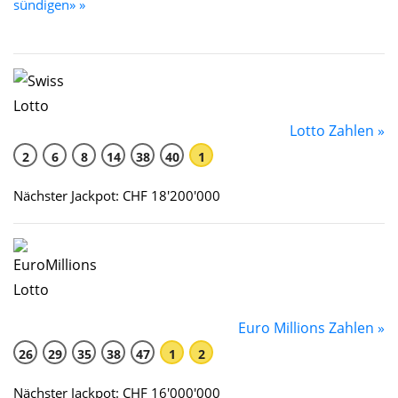
sündigen» »
Lotto Zahlen »
2
6
8
14
38
40
1
Nächster Jackpot: CHF 18'200'000
Euro Millions Zahlen »
26
29
35
38
47
1
2
Nächster Jackpot: CHF 16'000'000