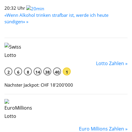
20:32 Uhr
«Wenn Alkohol trinken strafbar ist, werde ich heute
sündigen» »
Lotto Zahlen »
2
6
8
14
38
40
1
Nächster Jackpot: CHF 18'200'000
Euro Millions Zahlen »