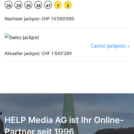
26
29
35
38
47
1
2
Nächster Jackpot: CHF 16'000'000
Casino Jackpots »
Aktueller Jackpot: CHF 1'043'289
HELP Media AG ist Ihr Online-
Partner seit 1996