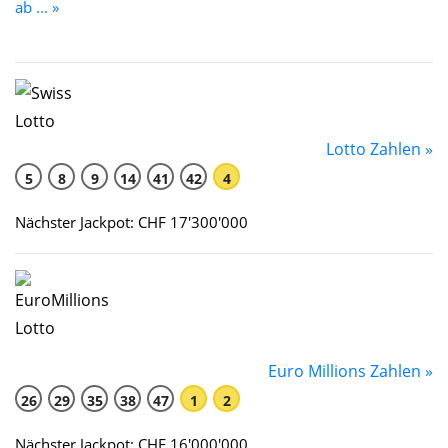
ab ... »
Lotto Zahlen »
5
8
9
14
41
42
4
Nächster Jackpot: CHF 17'300'000
Euro Millions Zahlen »
26
29
35
38
47
1
2
Nächster Jackpot: CHF 16'000'000